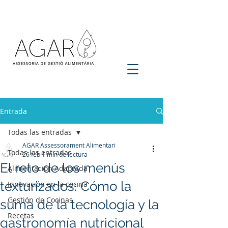
Entrada
Todas las entradas
AGAR Assessorament Alimentari
Todas las entradas
26 feb
1 min de lectura
El reto de los menús
Alimentación Adaptada
texturizados: Cómo la
Innovación en la cocina
Gestión de Cocinas
suma de la tecnología y la
Recetas
gastronomía nutricional